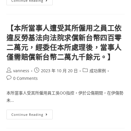
【當
Continue Reading
事
人
為
監
護
宣
【本所當事人遭受其所僱用之員工依
告
事
違反勞基法向法院求償新台幣四百零
件
委
二萬元，經委任本所處理後，當事人
任
本
所，
僅需賠償新台幣二萬九千餘元。】
終
獲
一
至
Post
Post
Post
vanness
2023 年 10 月 20 日
成功案例
三
author:
published:
category:
Post
0 Comments
審
全
comments:
勝
並
本所當事人受其所僱用員工吳OO指控，伊於公傷期間，在伊傷勢
順
利
未...
取
得
監
【本
Continue Reading
護
所
權】
當
事
人