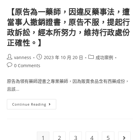
遭
受
【原告為一藥師，因違反藥事法，遭
其
所
當事人撤銷證書，原告不服，提起行
僱
用
政訴訟，經本所努力，維持行政處份
之
員
工
正確性。】
依
違
反
勞
Post
Post
Post
vanness
2023 年 10 月 20 日
成功案例
基
author:
published:
category:
Post
0 Comments
法
向
comments:
法
院
原告為領有藥師證書之專業藥師，因為販賣食品含有西藥成份，
求
償
且該...
新
台
幣
【原
Continue Reading
四
告
百
為
零
一
二
藥
萬
師，
元，
因
經
違
委
1
2
3
4
5
Go to t
反
任