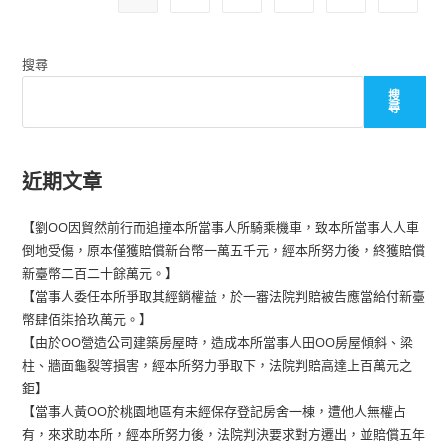
藥
本
事
所
法，
處
遭
理
搜尋
當
後，
事
當
人
搜
事
尋
撤
人
銷
僅
證
需
書，
賠
原
償
近期文章
告
新
不
台
服，
幣
提
二
【劉OO因貿然前行而追撞本所當事人所騎乘機車，致本所當事人人車
起
萬
行
倒地受傷，原本僅獲賠償新台幣一萬五千元，經本所努力後，終獲賠償
九
政
千
新臺幣二百二十餘萬元。】
訴
餘
訟，
元。】
【當事人委任本所爭取其經銷權益，於一審法院判賠被告應當給付新臺
經
幣肆佰柒拾玖萬元。】
本
所
【由於OO營造公司建築房屋時，造成本所當事人田OO房屋傾斜、梁
努
力，
柱、牆面龜裂等損害，經本所努力爭取下，法院判賠高達上百萬元之
維
鉅】
持
行
【當事人黃OO於桃園地區有未經保存登記房舍一棟，遭他人無權占
政
處
有，來求助本所，經本所努力後，法院判決要求對方遷出，並賠償五年
份