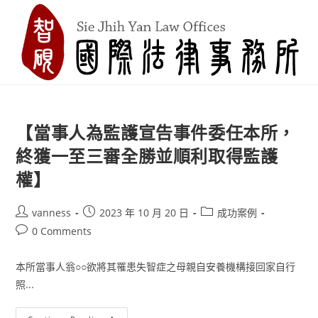
Skip
to
content
【當事人為監護宣告事件委任本所，
終獲一至三審全勝並順利取得監護
權】
Post
Post
Post
vanness
2023 年 10 月 20 日
成功案例
author:
published:
category:
Post
0 Comments
comments:
本所當事人翁○○欲將其罹患失智症之母親自安養機構接回家自行
照...