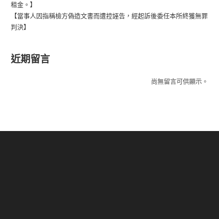
租金。】
正
確
【當事人因指稱檢方偽造文書而遭控誣告，經起訴後委任本所終獲無罪
性。】
判決】
近期留言
尚無留言可供顯示。