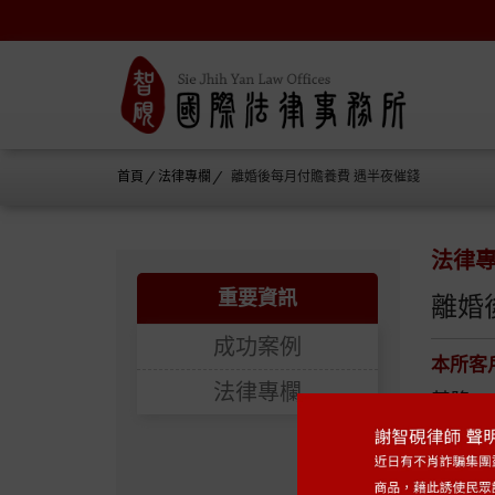
∕
∕
首頁
法律專欄
離婚後每月付贍養費 遇半夜催錢
法律
重要資訊
離婚
成功案例
本所客
法律專欄
基隆一
的車牌
通贓物