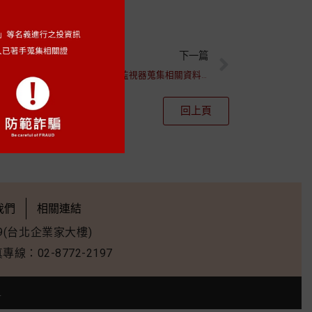
下一篇
【由於當事人之妻常對其施暴，且於家中放罝監視器蒐集相關資料，使當事人不堪其擾，來所請求幫助，經本所代為聲請通常保護令通過在案。】
回上頁
我們
相關連結
9(台北企業家大樓)
專線：02-8772-2197
.