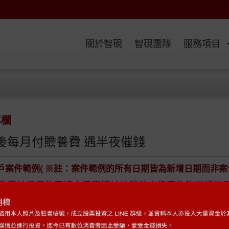
關於智硯
智硯團隊
服務項目
專欄
後每月付贍養費 遇半夜催錢
戶案件範例( ※註：案件範例的所有日期皆為新增日期而非案
名李姓男子為了讓自己車牌被註銷的小貨車能夠繼續使用
，懸掛上路，卻不知購得的車牌竟是贓物，被警方查獲
罪，判處拘役30天，得易科罰金3萬元。