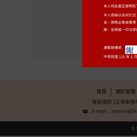
上一
百張
首頁
關於智硯
智硯國際 [法律事務
E-mail：service@la
© 