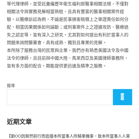
等代理律師，並受託彙編歷年衛生福利部醫事相關法規，不僅對
相關法令與實務見解相當熟稔，且具有豐富的醫事相關案件經
驗。以醫療訴訟為例，不論是民事損害賠償上之舉證責任如何分
配、相當因果關係如何論斷；或刑事案件上之證據攻防、醫療過
失之認定等，皆有深入之研究。尤其對如何提出有利於當事人的
問題來詢問醫審會，具有成熟、獨到且專業的見解。
本所除了服務台灣的民眾與企業，我們亦有熟悉美國法令及中國
法令的律師，且目前與中國大陸、馬來西亞及美國律師事務所，
皆有多方面的配合，期能提供更迅速及精準之服務。
搜尋
搜
尋
近期文章
【劉OO因貿然前行而追撞本所當事人所騎乘機車，致本所當事人人車