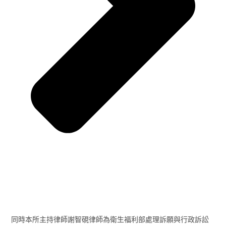
同時本所主持律師謝智硯律師為衛生福利部處理訴願與行政訴訟