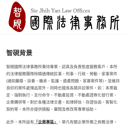
Skip
to
content
智硯背景
智硯國際法律事務所秉持專業、認真及負責態度服務客戶，本所
的法律服務團隊除精通傳統民事、刑事、行政、勞動、家事案件
(諸如離婚、扶養、繼承、監護、遺產問題、家暴案件等)，並維持
良好的案件處理品質外，同時也擅長各類非訟案件，如：本票裁
定、強制執行、支付命令、不動產投資、不動產證券化發行案、
企業購併等。對於各種法律文書，如律師信、存證信函、客製化
契約等，本所亦提供撰擬、審閱及修改等專業協助。
此外，本所設有
「企業專區」
，舉凡有關企業所需之商務法律，