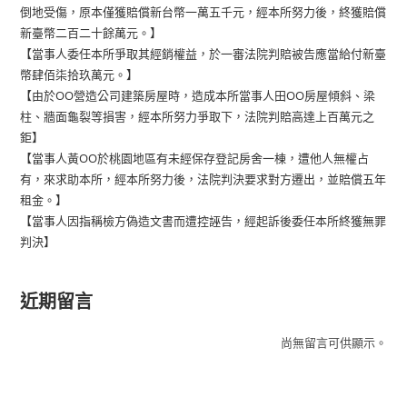
倒地受傷，原本僅獲賠償新台幣一萬五千元，經本所努力後，終獲賠償
新臺幣二百二十餘萬元。】
【當事人委任本所爭取其經銷權益，於一審法院判賠被告應當給付新臺
幣肆佰柒拾玖萬元。】
【由於OO營造公司建築房屋時，造成本所當事人田OO房屋傾斜、梁
柱、牆面龜裂等損害，經本所努力爭取下，法院判賠高達上百萬元之
鉅】
【當事人黃OO於桃園地區有未經保存登記房舍一棟，遭他人無權占
有，來求助本所，經本所努力後，法院判決要求對方遷出，並賠償五年
租金。】
【當事人因指稱檢方偽造文書而遭控誣告，經起訴後委任本所終獲無罪
判決】
近期留言
尚無留言可供顯示。