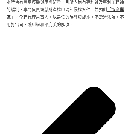
本所皆有豐富經驗與承辦背景，且所內尚有專利師及專利工程師
的編制，專門負責智慧財產權申請與侵權案件。並獨創
「協商專
區」
，全程代理當事人，以最低的時間與成本，不需進法院，不
用打官司，讓糾紛和平完美的解決。